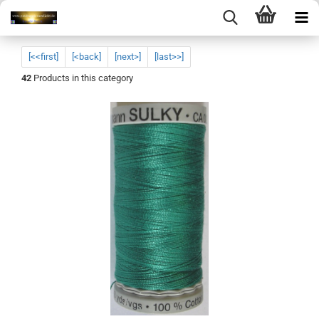
[<<first]
[<back]
[next>]
[last>>]
42
Products in this category