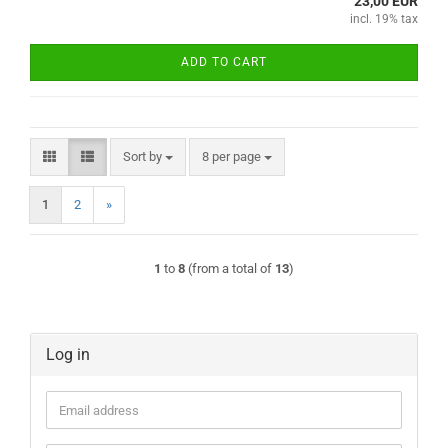
23,00 EUR
incl. 19% tax
ADD TO CART
Sort by
per page
Sort by
8 per page
1
2
»
1
to
8
(from a total of
13
)
Log in
Email
address