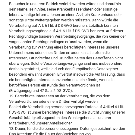
Besucher in unserem Betrieb verletzt werden würde und daraufhin
sein Name, sein Alter, seine Krankenkassendaten oder sonstige
lebenswichtige Informationen an einen Arzt, ein Krankenhaus oder
sonstige Dritte weitergegeben werden müssten. Dann würde die
Verarbeitung auf Art. 6 I lit. d DS-GVO beruhen. Letztlich könnten
Verarbeitungsvorgänge auf Art. 6 I lit. f DS-GVO beruhen. Auf dieser
Rechtsgrundlage basieren Verarbeitungsvorgänge, die von keiner der
vorgenannten Rechtsgrundlagen erfasst werden, wenn die
Verarbeitung zur Wahrung eines berechtigten Interesses unseres
Unternehmens oder eines Dritten erforderlich ist, sofern die
Interessen, Grundrechte und Grundfreiheiten des Betroffenen nicht
überwiegen. Solche Verarbeitungsvorgänge sind uns insbesondere
deshalb gestattet, weil sie durch den Europäischen Gesetzgeber
besonders erwähnt wurden. Er vertrat insoweit die Auffassung, dass
ein berechtigtes Interesse anzunehmen sein könnte, wenn die
betroffene Person ein Kunde des Verantwortlichen ist
(Erwägungsgrund 47 Satz 2 DS-GVO).
12. Berechtigte Interessen an der Verarbeitung, die von dem
Verantwortlichen oder einem Dritten verfolgt werden
Basiert die Verarbeitung personenbezogener Daten auf Artikel 6 I lit.
f DS-GVO ist unser berechtigtes Interesse die Durchführung unserer
Geschäftstätigkeit zugunsten des Wohlergehens all unserer
Mitarbeiter und unserer Anteilseigner.
13. Dauer, für die die personenbezogenen Daten gespeichert werden
Das Kriterium für die Dauer der Speicherung von