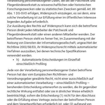
Verarbeitung personenbezogener Daten, die bei der Patchwork und
Fliegenbindewerkstatt zu wissenschaftlichen oder historischen
Forschungszwecken oder zu statistischen Zwecken gemäß Art. 89
Abs. 1 DS-GVO erfolgen, Widerspruch einzulegen, es sei denn, eine
solche Verarbeitung ist zur Erfüllung einer im öffentlichen Interesse
liegenden Aufgabe erforderlich.
Zur Ausübung des Rechts auf Widerspruch kann sich die betroffene
Person direkt jeden Mitarbeiter der Patchwork und
Fliegenbindewerkstatt oder einen anderen Mitarbeiter wenden. Der
betroffenen Person steht es ferner frei, im Zusammenhang mit der
Nutzung von Diensten der Informationsgesellschaft, ungeachtet der
Richtlinie 2002/58/EG, ihr Widerspruchsrecht mittels automatisierter
Verfahren auszuüben, bei denen technische Spezifikationen
verwendet werden.
h) Automatisierte Entscheidungen im Einzelfall
einschließlich Profiling
Jede von der Verarbeitung personenbezogener Daten betroffene
Person hat das vom Europäischen Richtlinien- und
Verordnungsgeber gewährte Recht, nicht einer ausschließlich auf
einer automatisierten Verarbeitung — einschließlich Profiling —
beruhenden Entscheidung unterworfen zu werden, die ihr gegenüber
rechtliche Wirkung entfaltet oder sie in ähnlicher Weise erheblich
beeinträchtigt, sofern die Entscheidung (1) nicht für den Abschluss
oder die Erfüllung eines Vertrags zwischen der betroffenen Person
und dem Verantwortlichen erforderlich ist, oder (2) aufgrund von