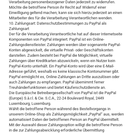
Verarbeitung personenbezogener Daten jederzeit zu widerrufen.
Möchte die betroffene Person ihr Recht auf Widerruf einer
Einwilligung geltend machen, kann sie sich hierzu jederzeit an einen
Mitarbeiter des für die Verarbeitung Verantwortlichen wenden.
10. Zahlungsart: Datenschutzbestimmungen zu PayPal als
Zahlungsart
Der für die Verarbeitung Verantwortliche hat auf dieser Internetseite
Komponenten von PayPal integriert. PayPal ist ein Online-
Zahlungsdienstleister. Zahlungen werden über sogenannte PayPal-
Konten abgewickelt, die virtuelle Privat- oder Geschäftskonten
darstellen. Zudem besteht bei PayPal die Möglichkeit, virtuelle
Zahlungen über Kreditkarten abzuwickeln, wenn ein Nutzer kein
PayPal-Konto unterhält. Ein PayPal-Konto wird über eine E-Mail-
Adresse geführt, weshalb es keine klassische Kontonummer gibt.
PayPal ermöglicht es, Online-Zahlungen an Dritte auszulösen oder
auch Zahlungen zu empfangen. PayPal übernimmt ferner
Treuhänderfunktionen und bietet Käuferschutzdienste an.
Die Europäische Betreibergesellschaft von PayPal ist die PayPal
(Europe) S.à.r.l. & Cie. S.C.A., 22-24 Boulevard Royal, 2449
Luxembourg, Luxemburg.
Wählt die betroffene Person während des Bestellvorgangs in
unserem Online-Shop als Zahlungsmöglichkeit „PayPal“ aus, werden
automatisiert Daten der betroffenen Person an PayPal übermittelt.
Mit der Auswahl dieser Zahlungsoption willigt die betroffene Person
in die zur Zahlungsabwicklung erforderliche Übermittlung