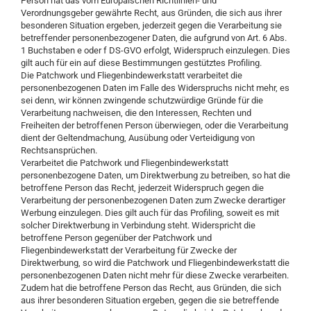
Person hat das vom Europäischen Richtlinien- und
Verordnungsgeber gewährte Recht, aus Gründen, die sich aus ihrer
besonderen Situation ergeben, jederzeit gegen die Verarbeitung sie
betreffender personenbezogener Daten, die aufgrund von Art. 6 Abs.
1 Buchstaben e oder f DS-GVO erfolgt, Widerspruch einzulegen. Dies
gilt auch für ein auf diese Bestimmungen gestütztes Profiling.
Die Patchwork und Fliegenbindewerkstatt verarbeitet die
personenbezogenen Daten im Falle des Widerspruchs nicht mehr, es
sei denn, wir können zwingende schutzwürdige Gründe für die
Verarbeitung nachweisen, die den Interessen, Rechten und
Freiheiten der betroffenen Person überwiegen, oder die Verarbeitung
dient der Geltendmachung, Ausübung oder Verteidigung von
Rechtsansprüchen.
Verarbeitet die Patchwork und Fliegenbindewerkstatt
personenbezogene Daten, um Direktwerbung zu betreiben, so hat die
betroffene Person das Recht, jederzeit Widerspruch gegen die
Verarbeitung der personenbezogenen Daten zum Zwecke derartiger
Werbung einzulegen. Dies gilt auch für das Profiling, soweit es mit
solcher Direktwerbung in Verbindung steht. Widerspricht die
betroffene Person gegenüber der Patchwork und
Fliegenbindewerkstatt der Verarbeitung für Zwecke der
Direktwerbung, so wird die Patchwork und Fliegenbindewerkstatt die
personenbezogenen Daten nicht mehr für diese Zwecke verarbeiten.
Zudem hat die betroffene Person das Recht, aus Gründen, die sich
aus ihrer besonderen Situation ergeben, gegen die sie betreffende