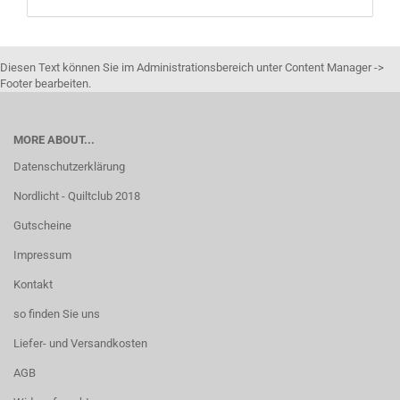
Diesen Text können Sie im Administrationsbereich unter Content Manager ->
Footer bearbeiten.
MORE ABOUT...
Datenschutzerklärung
Nordlicht - Quiltclub 2018
Gutscheine
Impressum
Kontakt
so finden Sie uns
Liefer- und Versandkosten
AGB