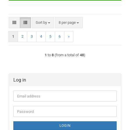
Sort by
per page
Sort by
8 per page
1
2
3
4
5
6
»
1
to
8
(from a total of
48
)
Log in
Email
address
Password
LOGIN