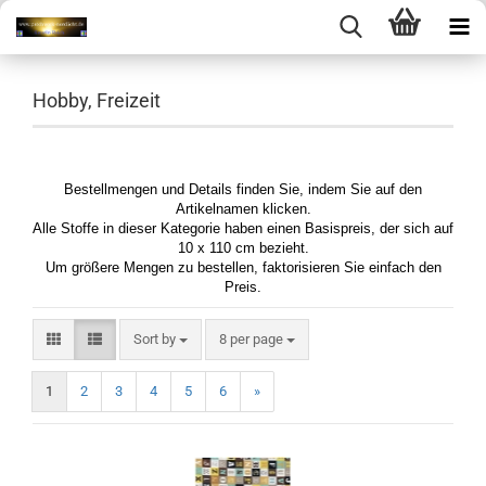
Hobby, Freizeit
Bestellmengen und Details finden Sie, indem Sie auf den
Artikelnamen klicken.
Alle Stoffe in dieser Kategorie haben einen Basispreis, der sich auf
10 x 110 cm bezieht.
Um größere Mengen zu bestellen, faktorisieren Sie einfach den
Preis.
Sort by
per page
Sort by
8 per page
1
2
3
4
5
6
»