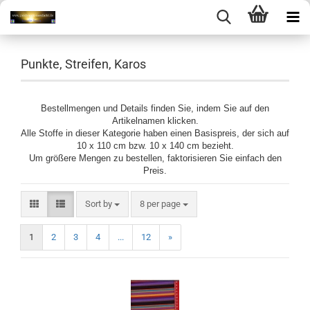
Punkte, Streifen, Karos
Bestellmengen und Details finden Sie, indem Sie auf den
Artikelnamen klicken.
Alle Stoffe in dieser Kategorie haben einen Basispreis, der sich auf
10 x 110 cm bzw. 10 x 140 cm bezieht.
Um größere Mengen zu bestellen, faktorisieren Sie einfach den
Preis.
Sort by
per page
Sort by
8 per page
1
2
3
4
...
12
»