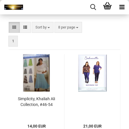
Sort by
per page
Sort by
8 per page
1
Simplicity, Khaliah Ali
Collection, #46-54
14,00 EUR
21,00 EUR