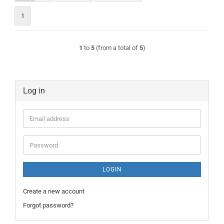
1
1
to
5
(from a total of
5
)
Log in
Email
address
Password
LOGIN
Create a new account
Forgot password?