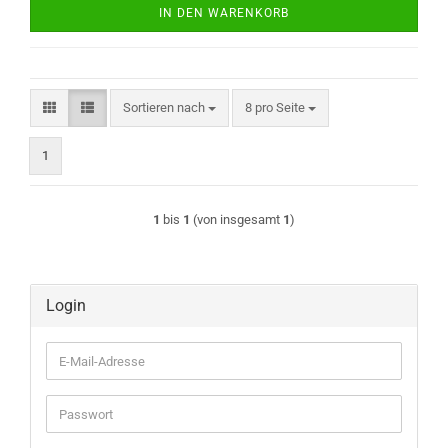
IN DEN WARENKORB
Sortieren nach
pro Seite
Sortieren nach
8 pro Seite
1
1
bis
1
(von insgesamt
1
)
Login
E-
Mail-
Adresse
Passwort