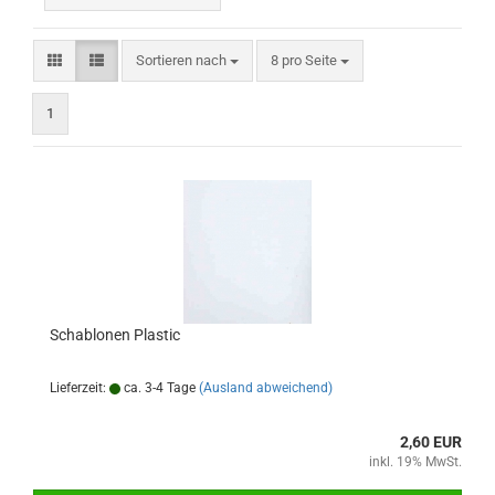
Sortieren nach
pro Seite
Sortieren nach
8 pro Seite
1
Schablonen Plastic
Lieferzeit:
ca. 3-4 Tage
(Ausland abweichend)
2,60 EUR
inkl. 19% MwSt.