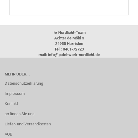
Ihr Nordlicht-Team
Achter de Möhl 3
24955 Harrislee
Tel.: 0461-72723
mail: info@patchwork-nordlicht.de
MEHR ÜBER...
Datenschutzerklärung
Impressum
Kontakt
so finden Sie uns
Liefer- und Versandkosten
AGB