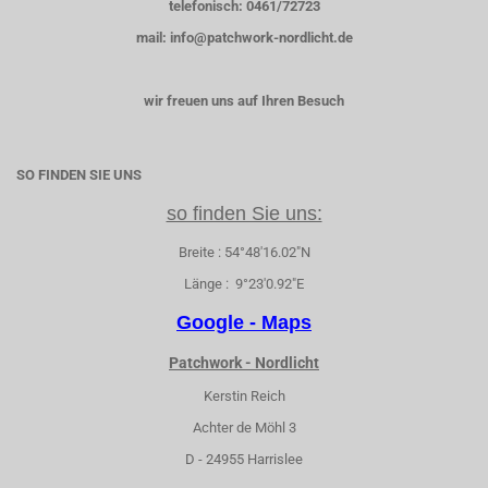
telefonisch: 0461/72723
mail: info@patchwork-nordlicht.de
wir freuen uns auf Ihren Besuch
SO FINDEN SIE UNS
so finden Sie uns:
Breite : 54°48'16.02"N
Länge : 9°23'0.92"E
Google - Maps
Patchwork - Nordlicht
Kerstin Reich
Achter de Möhl 3
D - 24955 Harrislee