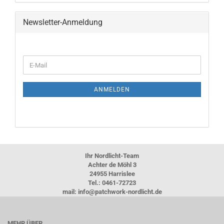
Newsletter-Anmeldung
WEITER
E-
ZUR
Mail
NEWSLETTER-
ANMELDUNG
ANMELDEN
Ihr Nordlicht-Team
Achter de Möhl 3
24955 Harrislee
Tel.: 0461-72723
mail: info@patchwork-nordlicht.de
MEHR ÜBER...