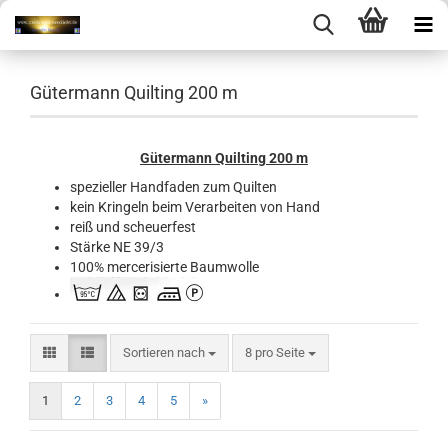
Gütermann Quilting 200 m
Gütermann Quilting 200 m
spezieller Handfaden zum Quilten
kein Kringeln beim Verarbeiten von Hand
reiß und scheuerfest
Stärke NE 39/3
100% mercerisierte Baumwolle
Sortieren nach
pro Seite
Sortieren nach
8 pro Seite
1
2
3
4
5
»