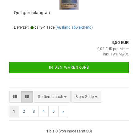
Quiltgarn blaugrau
Lieferzeit:
ca. 3-4 Tage
(Ausland abweichend)
4,50 EUR
0,02 EUR pro Meter
inkl. 19% MwSt.
IN DEN WARENKORB
Sortieren nach
pro Seite
Sortieren nach
8 pro Seite
1
2
3
4
5
»
1
bis
8
(von insgesamt
33
)