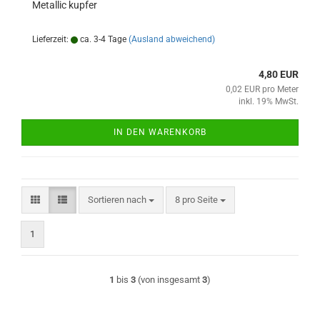
Metallic kupfer
Lieferzeit:
ca. 3-4 Tage
(Ausland abweichend)
4,80 EUR
0,02 EUR pro Meter
inkl. 19% MwSt.
IN DEN WARENKORB
Sortieren nach
pro Seite
Sortieren nach
8 pro Seite
1
1
bis
3
(von insgesamt
3
)