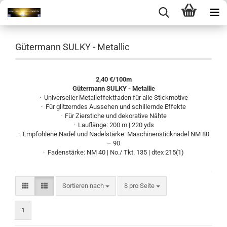
Gütermann SULKY - Metallic
2,40 €/100m
Gütermann SULKY - Metallic
· Universeller Metalleffektfaden für alle Stickmotive
· Für glitzerndes Aussehen und schillernde Effekte
· Für Zierstiche und dekorative Nähte
· Lauflänge: 200 m | 220 yds
· Empfohlene Nadel und Nadelstärke: Maschinensticknadel NM 80
– 90
· Fadenstärke: NM 40 | No./ Tkt. 135 | dtex 215(1)
Sortieren nach
pro Seite
Sortieren nach
8 pro Seite
1