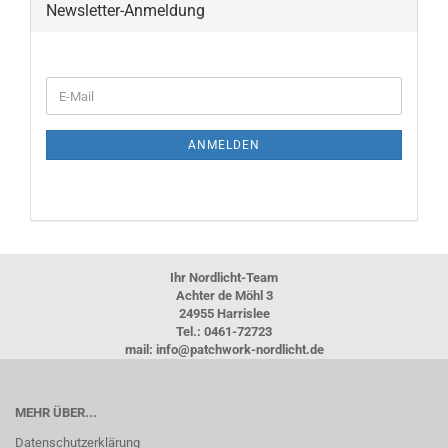
Newsletter-Anmeldung
WEITER
E-
ZUR
Mail
NEWSLETTER-
ANMELDUNG
ANMELDEN
Ihr Nordlicht-Team
Achter de Möhl 3
24955 Harrislee
Tel.: 0461-72723
mail: info@patchwork-nordlicht.de
MEHR ÜBER...
Datenschutzerklärung