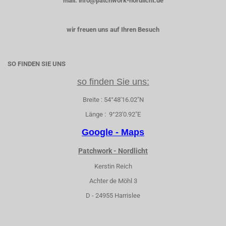
mail: info@patchwork-nordlicht.de
wir freuen uns auf Ihren Besuch
SO FINDEN SIE UNS
so finden Sie uns:
Breite : 54°48'16.02"N
Länge : 9°23'0.92"E
Google - Maps
Patchwork - Nordlicht
Kerstin Reich
Achter de Möhl 3
D - 24955 Harrislee