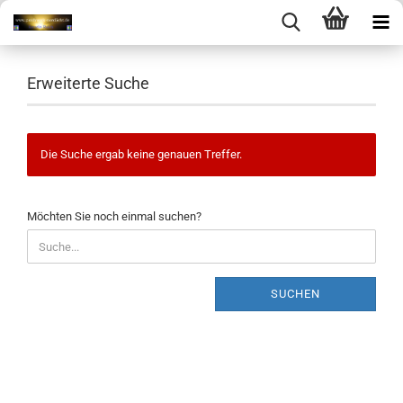
Erweiterte Suche
Die Suche ergab keine genauen Treffer.
MÖCHTEN
Möchten Sie noch einmal suchen?
SIE
NOCH
EINMAL
SUCHEN?
SUCHEN