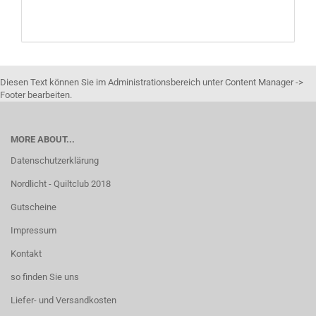
Diesen Text können Sie im Administrationsbereich unter Content Manager ->
Footer bearbeiten.
MORE ABOUT...
Datenschutzerklärung
Nordlicht - Quiltclub 2018
Gutscheine
Impressum
Kontakt
so finden Sie uns
Liefer- und Versandkosten