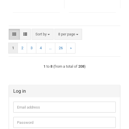
Sort by
per page
Sort by
8 per page
1
2
3
4
...
26
»
1
to
8
(from a total of
208
)
Log in
Email
address
Password