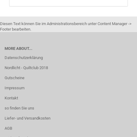
Diesen Text können Sie im Administrationsbereich unter Content Manager ->
Footer bearbeiten.
MORE ABOUT...
Datenschutzerklärung
Nordlicht - Quiltclub 2018
Gutscheine
Impressum
Kontakt
so finden Sie uns
Liefer- und Versandkosten
AGB