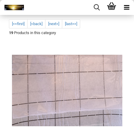
[<<first]
[<back]
[next>]
[last>>]
19
Products in this category