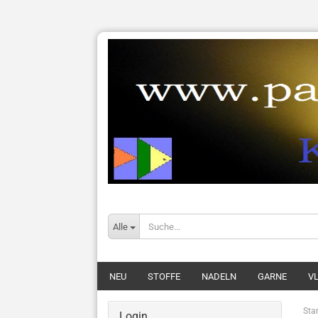
Alle
NEU
STOFFE
NADELN
GARNE
VL
Star
Login