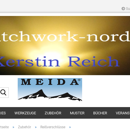
Su
Suche...
IES
WERKZEUGE
ZUBEHÖR
MUSTER
BÜCHER
VERANS
»
»
»
tseite
Zubehör
Reißverschlüsse