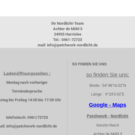
Ihr Nordlicht-Team
Achter de Möhl 3
24955 Harrislee
Tel.: 0461-72723
mail: info@patchwork-nordlicht.de
SO FINDEN SIE UNS
Ladenöffnungszeiten :
so finden Sie uns:
Montag nach vorheriger
Breite : 54°48'16.02"N
Terminabsprache
Länge : 9°23'0.92"E
stag bis Freitag 14:00 bis 17:00 Uhr
Google - Maps
Patchwork - Nordlicht
telefonisch: 0461/72723
Kerstin Reich
ail: info@patchwork-nordlicht.de
Achter de Möhl 3