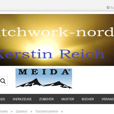
Su
Suche...
IES
WERKZEUGE
ZUBEHÖR
MUSTER
BÜCHER
VERANS
»
»
»
tseite
Zubehör
Taschenzubehör