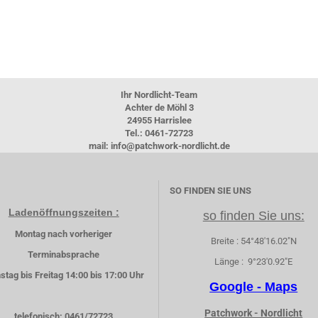
Ihr Nordlicht-Team
Achter de Möhl 3
24955 Harrislee
Tel.: 0461-72723
mail: info@patchwork-nordlicht.de
SO FINDEN SIE UNS
Ladenöffnungszeiten :
so finden Sie uns:
Montag nach vorheriger
Breite : 54°48'16.02"N
Terminabsprache
Länge : 9°23'0.92"E
stag bis Freitag 14:00 bis 17:00 Uhr
Google - Maps
Patchwork - Nordlicht
telefonisch: 0461/72723