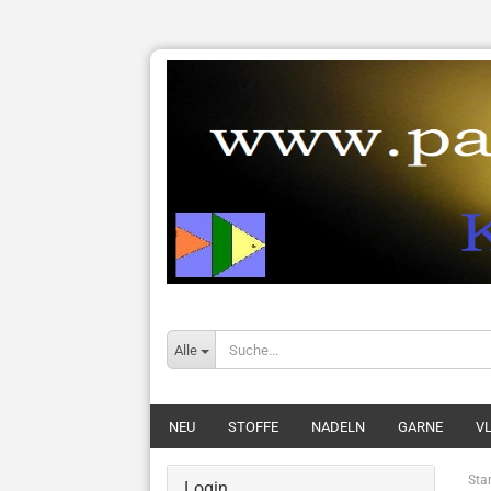
Alle
NEU
STOFFE
NADELN
GARNE
VL
Star
Login