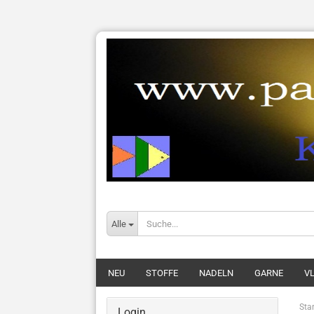
Alle
NEU
STOFFE
NADELN
GARNE
VL
Star
Login