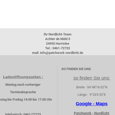
Ihr Nordlicht-Team
Achter de Möhl 3
24955 Harrislee
Tel.: 0461-72723
mail: info@patchwork-nordlicht.de
SO FINDEN SIE UNS
Ladenöffnungszeiten :
so finden Sie uns:
Montag nach vorheriger
Breite : 54°48'16.02"N
Terminabsprache
Länge : 9°23'0.92"E
stag bis Freitag 14:00 bis 17:00 Uhr
Google - Maps
Patchwork - Nordlicht
telefonisch: 0461/72723