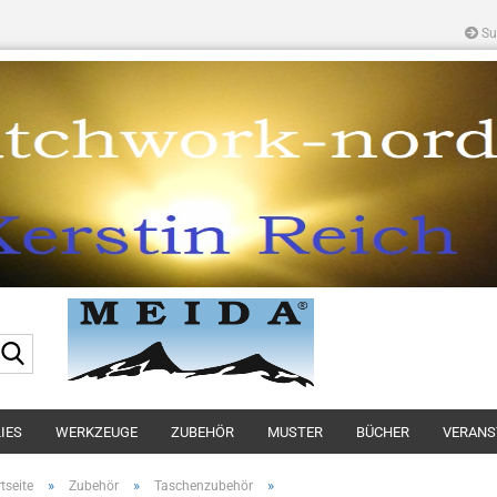
Su
Suche...
IES
WERKZEUGE
ZUBEHÖR
MUSTER
BÜCHER
VERANS
»
»
»
tseite
Zubehör
Taschenzubehör