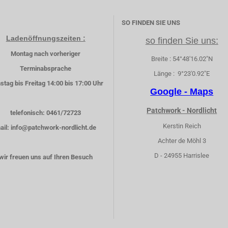
SO FINDEN SIE UNS
Ladenöffnungszeiten :
so finden Sie uns:
Montag nach vorheriger
Breite : 54°48'16.02"N
Terminabsprache
Länge : 9°23'0.92"E
stag bis Freitag 14:00 bis 17:00 Uhr
Google - Maps
Patchwork - Nordlicht
telefonisch: 0461/72723
Kerstin Reich
ail: info@patchwork-nordlicht.de
Achter de Möhl 3
D - 24955 Harrislee
wir freuen uns auf Ihren Besuch