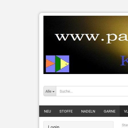
Alle
NEU
STOFFE
NADELN
GARNE
VL
Star
Login