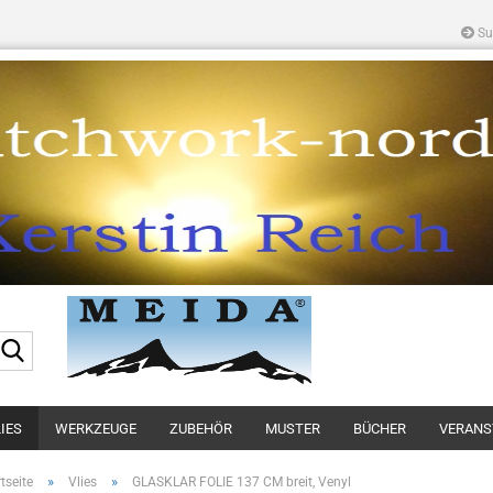
Su
Suche...
IES
WERKZEUGE
ZUBEHÖR
MUSTER
BÜCHER
VERANS
»
»
tseite
Vlies
GLASKLAR FOLIE 137 CM breit, Venyl