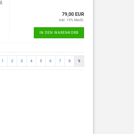
l.
79,00 EUR
inkl. 19% MwSt.
IN DEN WARENKORB
1
2
3
4
5
6
7
8
9