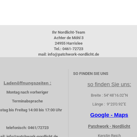
Ihr Nordlicht-Team
Achter de Möhl 3
24955 Harrislee
Tel.: 0461-72723
mail: info@patchwork-nordlicht.de
SO FINDEN SIE UNS
Ladenöffnungszeiten :
so finden Sie uns:
Montag nach vorheriger
Breite : 54°48'16.02"N
Terminabsprache
Länge : 9°23'0.92"E
stag bis Freitag 14:00 bis 17:00 Uhr
Google - Maps
Patchwork - Nordlicht
telefonisch: 0461/72723
Kerstin Reich
ail: info@patchwork-nordlicht.de