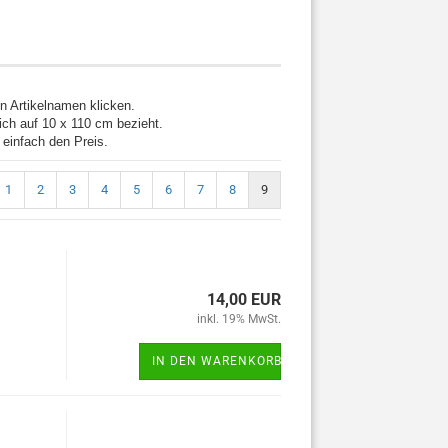
n Artikelnamen klicken.
sich auf 10 x 110 cm bezieht.
 einfach den Preis.
1
2
3
4
5
6
7
8
9
14,00 EUR
inkl. 19% MwSt.
IN DEN WARENKORB