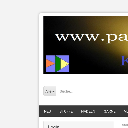
Alle
NEU
STOFFE
NADELN
GARNE
VL
Star
Login