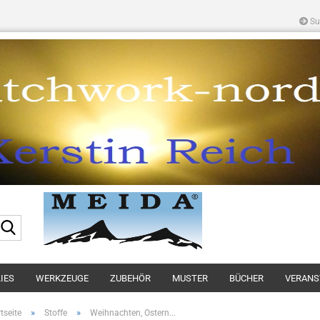
Su
Suche...
IES
WERKZEUGE
ZUBEHÖR
MUSTER
BÜCHER
VERANS
»
»
tseite
Stoffe
Weihnachten, Ostern...