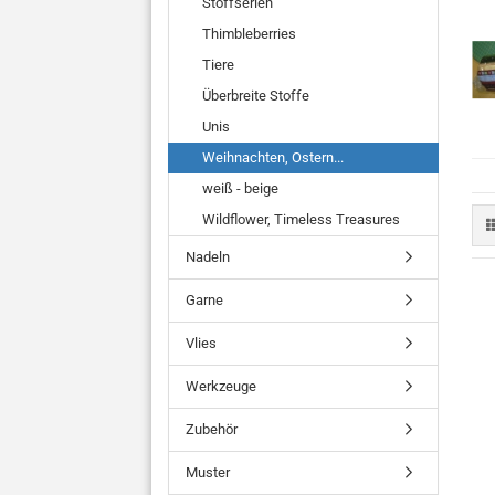
Stoffserien
Thimbleberries
Tiere
Überbreite Stoffe
Unis
Weihnachten, Ostern...
weiß - beige
Wildflower, Timeless Treasures
Nadeln
Garne
Vlies
Werkzeuge
Zubehör
Muster