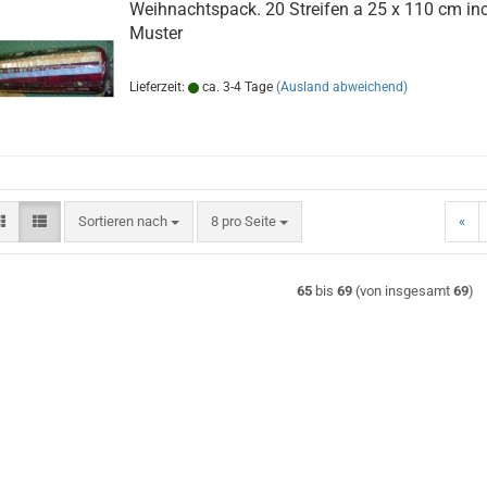
Weihnachtspack. 20 Streifen a 25 x 110 cm inc
Muster
Lieferzeit:
ca. 3-4 Tage
(Ausland abweichend)
Sortieren nach
pro Seite
Sortieren nach
8 pro Seite
«
65
bis
69
(von insgesamt
69
)