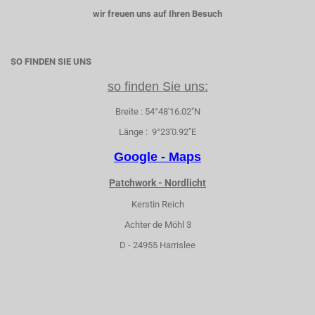
wir freuen uns auf Ihren Besuch
SO FINDEN SIE UNS
so finden Sie uns:
Breite : 54°48'16.02"N
Länge : 9°23'0.92"E
Google - Maps
Patchwork - Nordlicht
Kerstin Reich
Achter de Möhl 3
D - 24955 Harrislee