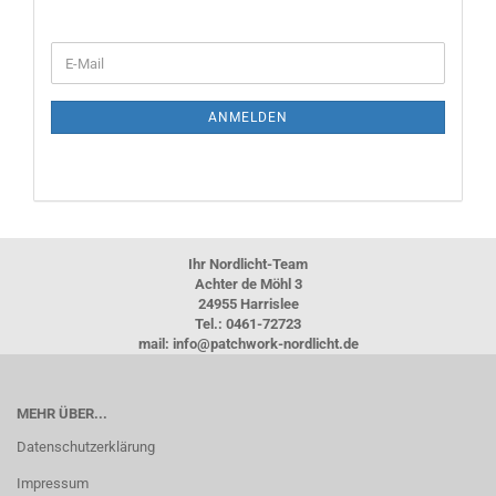
WEITER
E-
ZUR
Mail
NEWSLETTER-
ANMELDUNG
ANMELDEN
Ihr Nordlicht-Team
Achter de Möhl 3
24955 Harrislee
Tel.: 0461-72723
mail: info@patchwork-nordlicht.de
MEHR ÜBER...
Datenschutzerklärung
Impressum