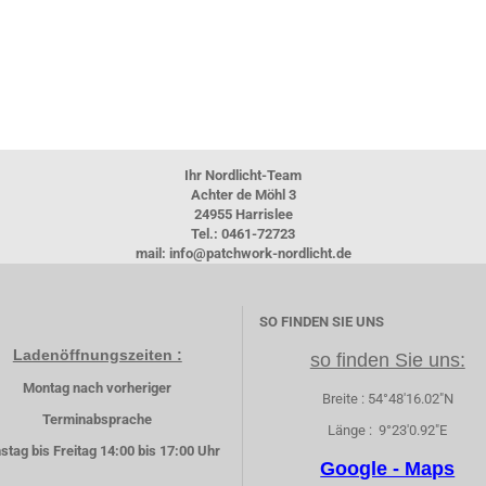
Ihr Nordlicht-Team
Achter de Möhl 3
24955 Harrislee
Tel.: 0461-72723
mail: info@patchwork-nordlicht.de
SO FINDEN SIE UNS
Ladenöffnungszeiten :
so finden Sie uns:
Montag nach vorheriger
Breite : 54°48'16.02"N
Terminabsprache
Länge : 9°23'0.92"E
stag bis Freitag 14:00 bis 17:00 Uhr
Google - Maps