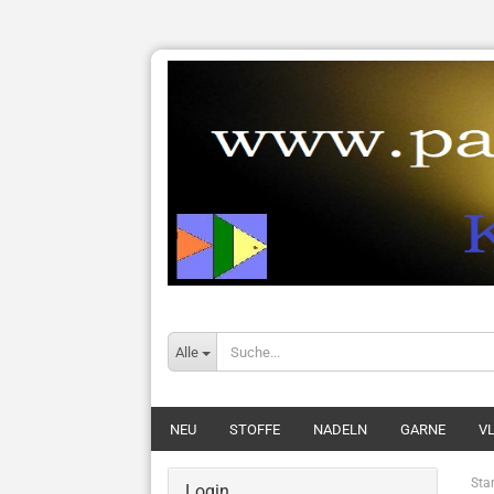
Alle
NEU
STOFFE
NADELN
GARNE
VL
Star
Login