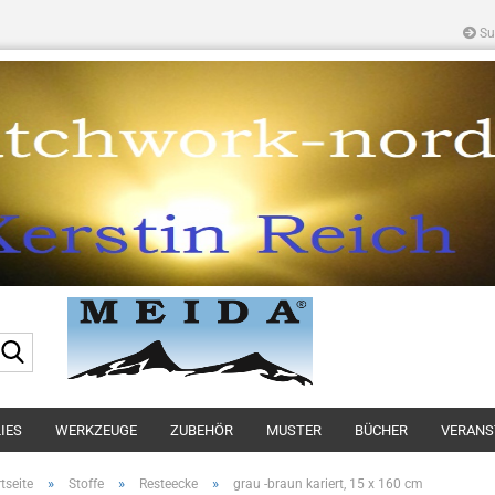
Su
Suche...
IES
WERKZEUGE
ZUBEHÖR
MUSTER
BÜCHER
VERANS
»
»
»
tseite
Stoffe
Resteecke
grau -braun kariert, 15 x 160 cm