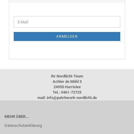
WEITER
E-
ZUR
Mail
NEWSLETTER-
ANMELDUNG
ANMELDEN
Ihr Nordlicht-Team
Achter de Möhl 3
24955 Harrislee
Tel.: 0461-72723
mail: info@patchwork-nordlicht.de
MEHR ÜBER...
Datenschutzerklärung