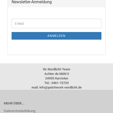
Newsletter-Anmeldung
WEITER
E-
ZUR
Mail
NEWSLETTER-
ANMELDUNG
ANMELDEN
Ihr Nordlicht-Team
Achter de Möhl 3
24955 Harrislee
Tel.: 0461-72723
mail: info@patchwork-nordlicht.de
MEHR ÜBER...
Datenschutzerklärung