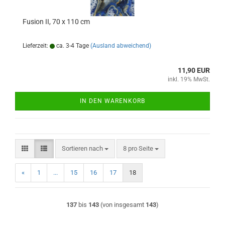
Fusion II, 70 x 110 cm
Lieferzeit:
ca. 3-4 Tage
(Ausland abweichend)
11,90 EUR
inkl. 19% MwSt.
IN DEN WARENKORB
Sortieren nach
pro Seite
Sortieren nach
8 pro Seite
«
1
...
15
16
17
18
137
bis
143
(von insgesamt
143
)