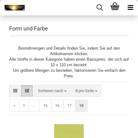
Form und Farbe
Bestellmengen und Details finden Sie, indem Sie auf den
Artikelnamen klicken.
Alle Stoffe in dieser Kategorie haben einen Basispreis, der sich auf
10 x 110 cm bezieht.
Um größere Mengen zu bestellen, faktorisieren Sie einfach den
Preis.
Sortieren nach
pro Seite
Sortieren nach
8 pro Seite
«
1
...
15
16
17
18