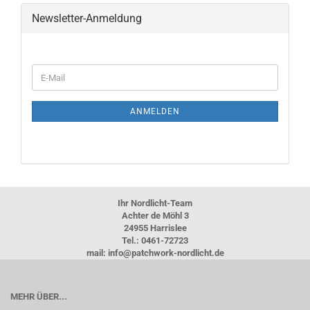
Newsletter-Anmeldung
WEITER
E-
ZUR
Mail
NEWSLETTER-
ANMELDUNG
ANMELDEN
Ihr Nordlicht-Team
Achter de Möhl 3
24955 Harrislee
Tel.: 0461-72723
mail: info@patchwork-nordlicht.de
MEHR ÜBER...