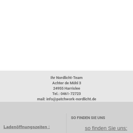
Ihr Nordlicht-Team
Achter de Möhl 3
24955 Harrislee
Tel.: 0461-72723
mail: info@patchwork-nordlicht.de
SO FINDEN SIE UNS
Ladenöffnungszeiten :
so finden Sie uns: