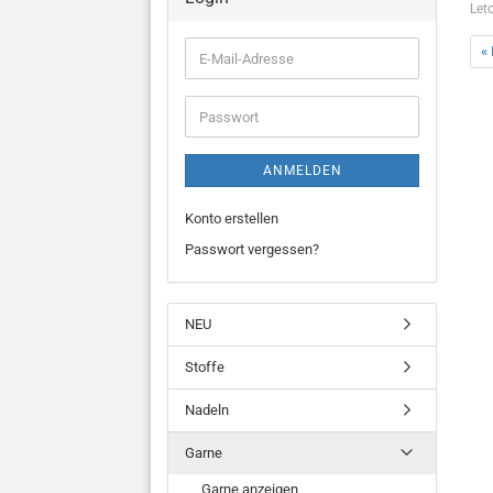
Let
« 
E-
Mail-
Adresse
Passwort
ANMELDEN
Konto erstellen
Passwort vergessen?
NEU
Stoffe
Nadeln
Garne
Garne anzeigen