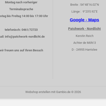
Montag nach vorheriger
Breite : 54°48'16.02"N
Terminabsprache
Länge : 9°23'0.92"E
stag bis Freitag 14:00 bis 17:00 Uhr
Google - Maps
Patchwork - Nordlicht
telefonisch: 0461/72723
Kerstin Reich
ail: info@patchwork-nordlicht.de
Achter de Möhl 3
D - 24955 Harrislee
wir freuen uns auf Ihren Besuch
Webshop erstellen
mit Gambio.de © 2026