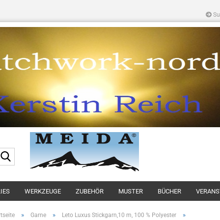
Su
Suche...
IES
WERKZEUGE
ZUBEHÖR
MUSTER
BÜCHER
VERANS
»
»
»
tseite
Garne
Leto Luxus Stickgarn,10 m, 100 % Polyester