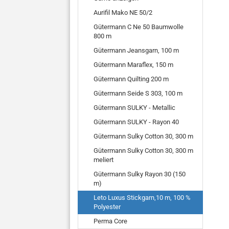
Aurifil Mako NE 50/2
Gütermann C Ne 50 Baumwolle
800 m
Gütermann Jeansgarn, 100 m
Gütermann Maraflex, 150 m
Gütermann Quilting 200 m
Gütermann Seide S 303, 100 m
Gütermann SULKY - Metallic
Gütermann SULKY - Rayon 40
Gütermann Sulky Cotton 30, 300 m
Gütermann Sulky Cotton 30, 300 m
meliert
Gütermann Sulky Rayon 30 (150
m)
Leto Luxus Stickgarn,10 m, 100 %
Polyester
Perma Core