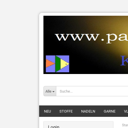
Alle
NEU
STOFFE
NADELN
GARNE
VL
Star
Login