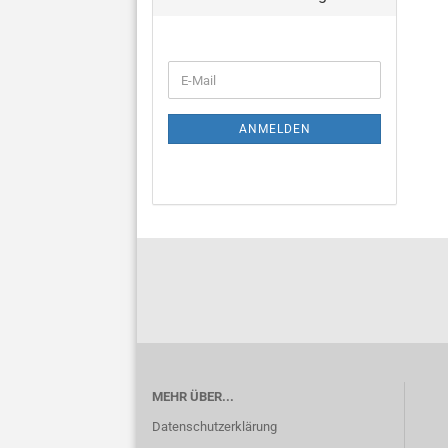
WEITER
E-
ZUR
Mail
NEWSLETTER-
ANMELDUNG
ANMELDEN
MEHR ÜBER...
Datenschutzerklärung