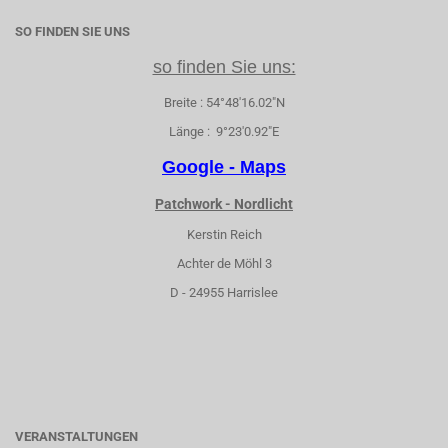
SO FINDEN SIE UNS
so finden Sie uns:
Breite : 54°48'16.02"N
Länge : 9°23'0.92"E
Google - Maps
Patchwork - Nordlicht
Kerstin Reich
Achter de Möhl 3
D - 24955 Harrislee
VERANSTALTUNGEN