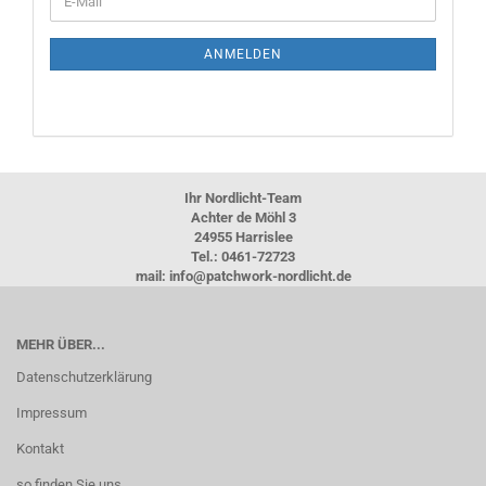
ZUR
Mail
NEWSLETTER-
ANMELDUNG
ANMELDEN
Ihr Nordlicht-Team
Achter de Möhl 3
24955 Harrislee
Tel.: 0461-72723
mail: info@patchwork-nordlicht.de
MEHR ÜBER...
Datenschutzerklärung
Impressum
Kontakt
so finden Sie uns