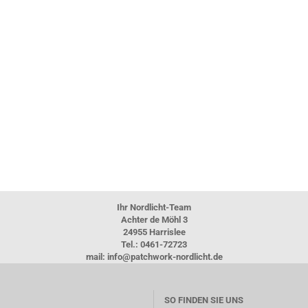
Ihr Nordlicht-Team
Achter de Möhl 3
24955 Harrislee
Tel.: 0461-72723
mail: info@patchwork-nordlicht.de
SO FINDEN SIE UNS