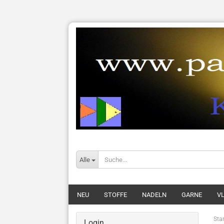
Alle
NEU
STOFFE
NADELN
GARNE
VL
Star
Login