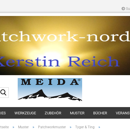
Su
Suche...
IES
WERKZEUGE
ZUBEHÖR
MUSTER
BÜCHER
VERANS
»
»
»
»
tseite
Muster
Patchworkmuster
Tyger & Ting