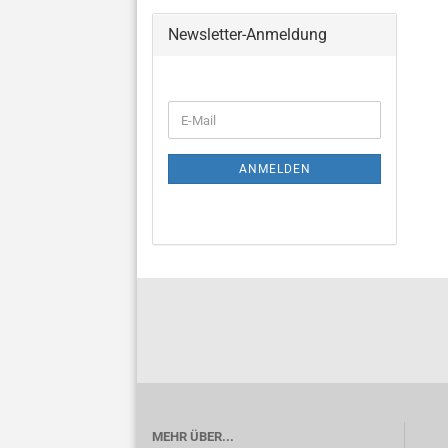
Newsletter-Anmeldung
WEITER
E-
ZUR
Mail
NEWSLETTER-
ANMELDUNG
ANMELDEN
MEHR ÜBER...