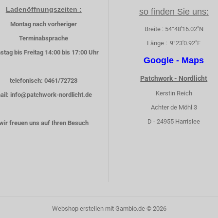
Ladenöffnungszeiten :
so finden Sie uns:
Montag nach vorheriger
Breite : 54°48'16.02"N
Terminabsprache
Länge : 9°23'0.92"E
stag bis Freitag 14:00 bis 17:00 Uhr
Google - Maps
Patchwork - Nordlicht
telefonisch: 0461/72723
Kerstin Reich
ail: info@patchwork-nordlicht.de
Achter de Möhl 3
D - 24955 Harrislee
wir freuen uns auf Ihren Besuch
Webshop erstellen
mit Gambio.de © 2026