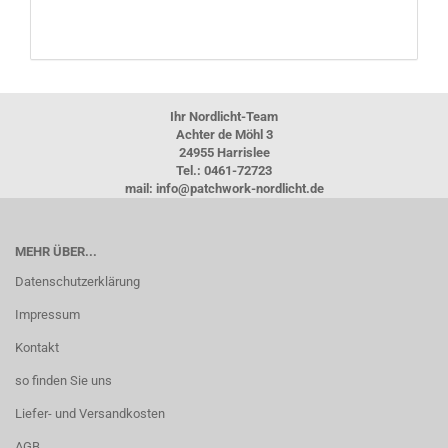
Ihr Nordlicht-Team
Achter de Möhl 3
24955 Harrislee
Tel.: 0461-72723
mail: info@patchwork-nordlicht.de
MEHR ÜBER...
Datenschutzerklärung
Impressum
Kontakt
so finden Sie uns
Liefer- und Versandkosten
AGB