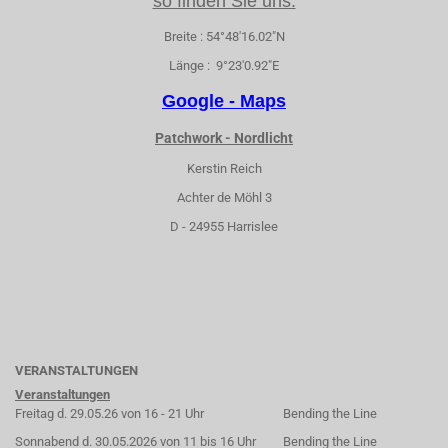
so finden Sie uns:
Breite : 54°48'16.02"N
Länge : 9°23'0.92"E
Google - Maps
Patchwork - Nordlicht
Kerstin Reich
Achter de Möhl 3
D - 24955 Harrislee
VERANSTALTUNGEN
Veranstaltungen
Freitag d. 29.05.26 von 16 - 21 Uhr
Bending the Line
Sonnabend d. 30.05.2026 von 11 bis 16 Uhr
Bending the Line