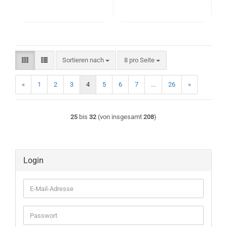
Sortieren nach
pro Seite
Sortieren nach
8 pro Seite
«
1
2
3
4
5
6
7
...
26
»
25
bis
32
(von insgesamt
208
)
Login
E-
Mail-
Adresse
Passwort