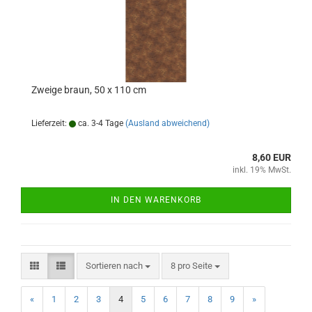
Zweige braun, 50 x 110 cm
Lieferzeit:
ca. 3-4 Tage
(Ausland abweichend)
8,60 EUR
inkl. 19% MwSt.
IN DEN WARENKORB
Sortieren nach
pro Seite
Sortieren nach
8 pro Seite
«
1
2
3
4
5
6
7
8
9
»