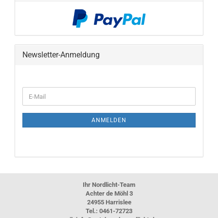
Newsletter-Anmeldung
WEITER
E-
ZUR
Mail
NEWSLETTER-
ANMELDUNG
ANMELDEN
Ihr Nordlicht-Team
Achter de Möhl 3
24955 Harrislee
Tel.: 0461-72723