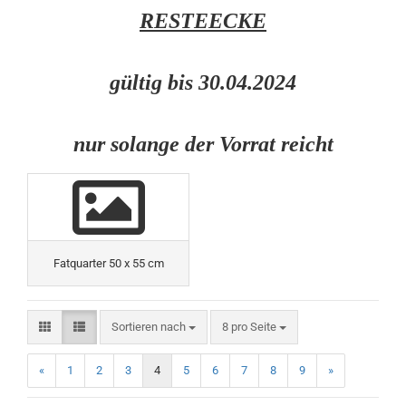
RESTEECKE
gültig bis 30.04.2024
nur solange der Vorrat reicht
Fatquarter 50 x 55 cm
Sortieren nach
pro Seite
Sortieren nach
8 pro Seite
«
1
2
3
4
5
6
7
8
9
»